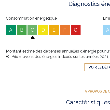
Diagnostics én
Consommation énergétique
Emi
A
B
C
D
E
F
G
A
Montant estimé des dépenses annuelles d'énergie pour un
€ . Prix moyens des énergies indexés sur les années 202
VOIR LE DÉT
A PROPOS DE C
Caractéristiques