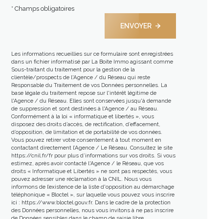
* Champs obligatoires
ENVOYER
Les informations recueillies sur ce formulaire sont enregistrées
dans un fichier informatisé par La Boite Immo agissant comme
Sous-traitant du traitement pour la gestion de la
clientèle/prospects de l'Agence / du Réseau qui reste
Responsable du Traitement de vos Données personnelles. La
base légale du traitement repose sur l'intérêt légitime de
l'Agence / du Réseau. Elles sont conservées jusqu'à demande
de suppression et sont destinées à l'Agence / au Réseau.
Conformément à la loi « informatique et libertés », vous
disposez des droits d’accès, de rectification, d’effacement,
d’opposition, de limitation et de portabilité de vos données.
Vous pouvez retirer votre consentement à tout moment en
contactant directement l’Agence / Le Réseau. Consultez le site
https://cnil.fr/fr
pour plus d’informations sur vos droits. Si vous
estimez, après avoir contacté l'Agence / le Réseau, que vos
droits « Informatique et Libertés » ne sont pas respectés, vous
pouvez adresser une réclamation à la CNIL. Nous vous
informons de l’existence de la liste d'opposition au démarchage
téléphonique « Bloctel », sur laquelle vous pouvez vous inscrire
ici :
https://www.bloctel.gouv.fr
. Dans le cadre de la protection
des Données personnelles, nous vous invitons à ne pas inscrire
de Données sensibles dans le champ de saisie libre.