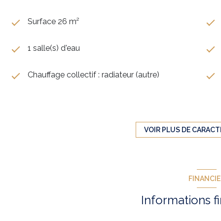
Surface 26 m²
1 salle(s) d'eau
Chauffage collectif : radiateur (autre)
4ème étage
ascenseur
VOIR PLUS DE CARACT
visiophone
FINANCI
quartier Greffulhe
Informations f