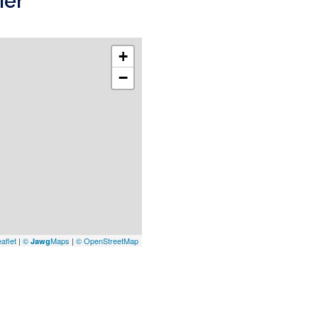
ier
+
−
aflet
|
©
Maps
|
© OpenStreetMap
Jawg