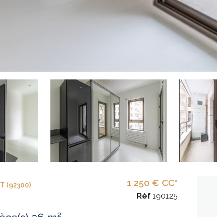
1 250 € CC*
T (92300)
Réf
190125