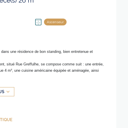
Appartement 1 pièce(s) 26 m²
Ascenseur
, dans une résidence de bon standing, bien entretenue et
ent, situé
Rue Greffulhe
, se compose comme suit : une entrée,
ue 4 m², une cuisine américaine équipée et aménagée, ainsi
ace de parking en sous-sol.
/ m².
US
ÉTIQUE