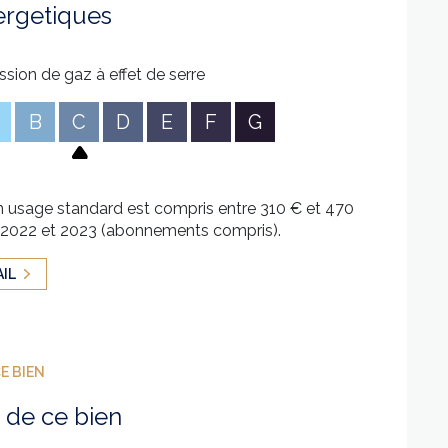
ergetiques
ssion de gaz à effet de serre
B
C
D
E
F
G
 usage standard est compris entre 310 € et 470
1, 2022 et 2023 (abonnements compris).
AIL
E BIEN
 de ce bien