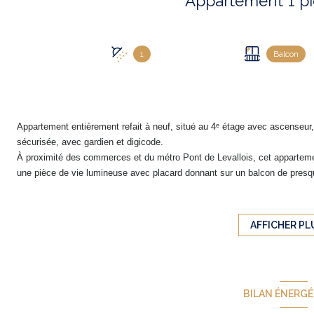
1
Balcon
Appartement entièrement refait à neuf, situé au 4ᵉ étage avec ascenseur
sécurisée, avec gardien et digicode.
À proximité des commerces et du métro
Pont de Levallois
, cet appartem
une pièce de vie lumineuse avec placard donnant sur un balcon de presq
qu’une salle d’eau avec WC.
Appartement bénéficiant de prestations haut de gamme, loué avec une pl
Honoraires en cas de location soumise à la loi du 6 juillet 1989 : 15,13 € 
AFFICHER PL
BILAN ÉNERG