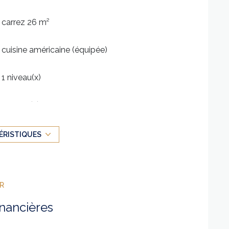
carrez 26 m²
cuisine américaine (équipée)
1 niveau(x)
7 étage(s)
balcon
ÉRISTIQUES
interphone
ER
inancières