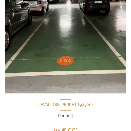
LEVALLOIS-PERRET (92300)
Parking
95 € CC*