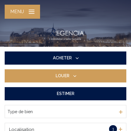
MENU
ACHETER
LOUER
De l'ancien
ESTIMER
à l'année
De l'immo pro
Type de bien
1
Localisation