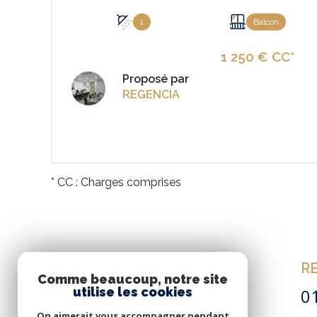
1
Balcon
1 250 € CC*
Proposé par
REGENCIA
VOIR LE BIEN
* CC : Charges comprises
R
Comme beaucoup, notre site
utilise les cookies
0
On aimerait vous accompagner pendant