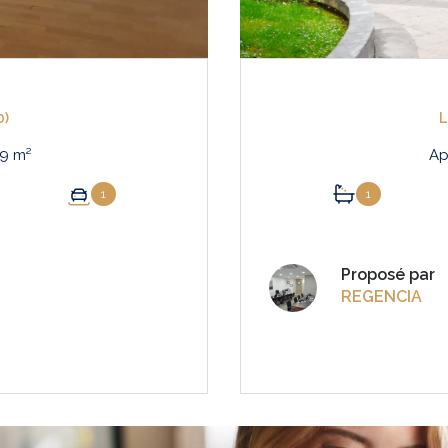
0)
L
Appartement 1 pièce(s) 30.69 m²
1
1
Proposé par
REGENCIA