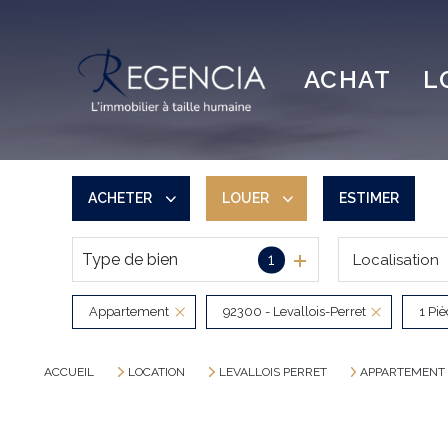
ACHAT
L
ACHETER
LOUER
ESTIMER
Type de bien
1
Localisation
De l'ancien
à l'année
De l'immo pro
Appartement
92300 - Levallois-Perret
1 Pi
ACCUEIL
LOCATION
LEVALLOIS PERRET
APPARTEMENT