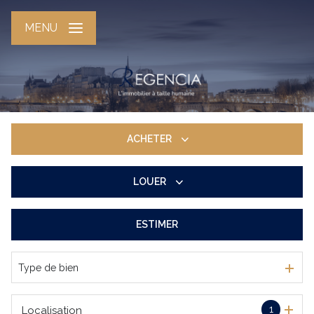
MENU
ACHETER
LOUER
De l'ancien
ESTIMER
à l'année
De l'immo pro
Type de bien
1
Localisation