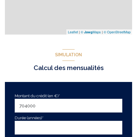
Leaflet
|
©
Maps
|
© OpenStreetMap
Jawg
SIMULATION
Calcul des mensualités
Montant du crédit (en €)*
Durée (années)*