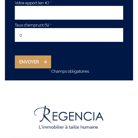
Votre apport (en €) *
Taux d'emprunt (%) *
ENVOYER
* Champs obligatoires