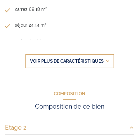
carrez 68,18 m²
séjour 24,44 m²
2 chambre(s)
1 salle(s) de bain
VOIR PLUS DE CARACTÉRISTIQUES
cuisine séparée (semi-équipée)
Chauffage collectif : radiateur (autre)
COMPOSITION
exposition Nord-Ouest
Composition de ce bien
2ème étage
Etage 2
7 étage(s)