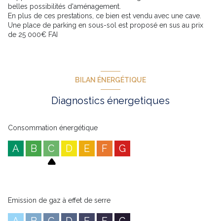
belles possibilités d'aménagement.
En plus de ces prestations, ce bien est vendu avec une cave.
Une place de parking en sous-sol est proposé en sus au prix
de 25 000€ FAI
BILAN ÉNERGÉTIQUE
Diagnostics énergetiques
Consommation énergétique
A
B
C
D
E
F
G
Emission de gaz à effet de serre
A
B
C
D
E
F
G